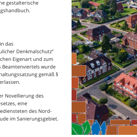
e gestalterische
ngshandbuch.
in das
licher Denkmalschutz“
chen Eigenart und zum
es Beamtenviertels wurde
Erhaltungssatzung gemäß §
erlassen.
er Novellierung des
setzes, eine
ediensteten des Nord-
äude im Sanierungsgebiet.