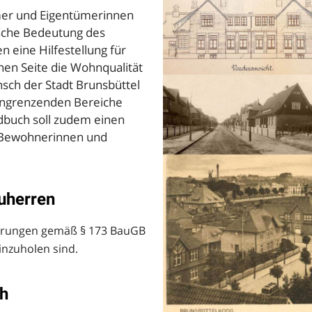
mer und Eigentümerinnen
ische Bedeutung des
n eine Hilfestellung für
nen Seite die Wohnqualität
sch der Stadt Brunsbüttel
 angrenzenden Bereiche
ndbuch soll zudem einen
er Bewohnerinnen und
uherren
nderungen gemäß § 173 BauGB
nzuholen sind.
h